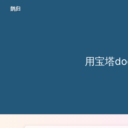
鹊归
用宝塔do