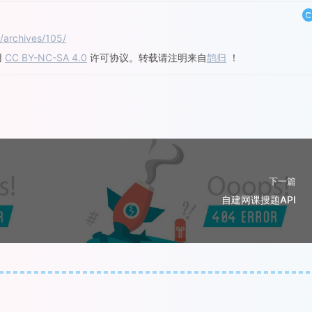
/archives/105/
用
CC BY-NC-SA 4.0
许可协议。转载请注明来自
鹊归
！
下一篇
自建网课搜题API