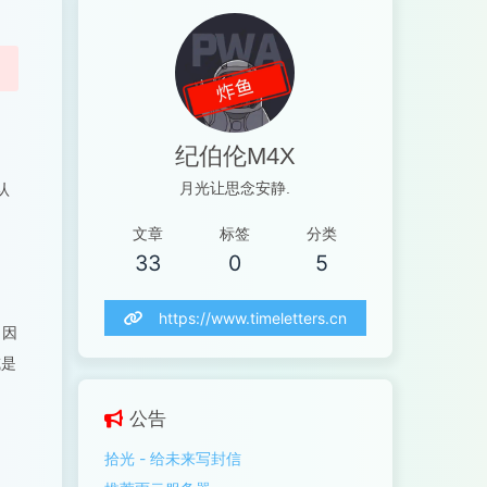
纪伯伦M4X
认
月光让思念安静.
文章
标签
分类
33
0
5
https://www.timeletters.cn
，因
或是
公告
拾光 - 给未来写封信