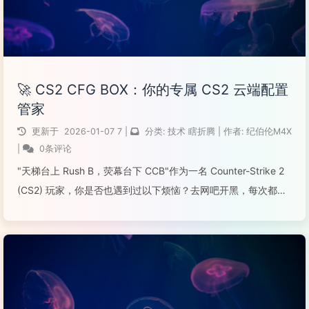
🚀 CS2 CFG BOX：你的专属 CS2 云端配置
管家
更新于
2026-01-07
7
|
分类:
技术
瞎折腾
|
作者:
纪伯伦M4X
|
0条评论
"天梯台上 Rush B，荧幕台下 CCB"作为一名 Counter-Strike 2
(CS2) 玩家，你是否也遇到过以下烦恼？去网吧开黑，每次都要
重新设置准星、按键、灵敏度，手感全无？重装系统或换电脑
后，精心调教了半年的 CFG 配置文件瞬间丢失？看...
阅读全文...