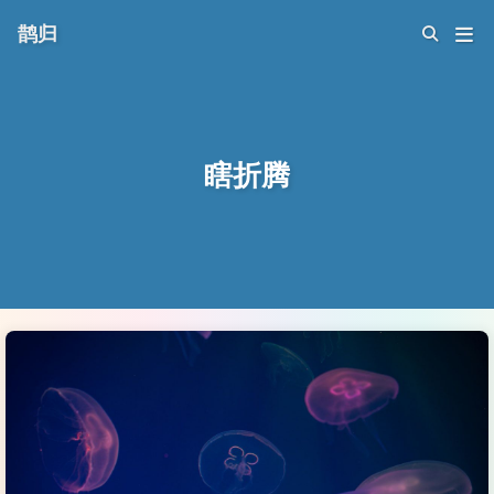
鹊归
瞎折腾