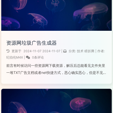
资源网垃圾广告生成器
更新于
2024-11-07
2024-11-07
|
分类:
技术
瞎折腾
|
作者:
纪伯伦M4X
|
0条评论
前言有时候访问一些资源网下载资源，解压后总能看见文件夹里
一堆TXT广告文档或者net快捷方式，恶心确实恶心，但是不见得
说影响程序使用，同时也能尽可能减少首发资源的资源网的利益
损失。于是根据上述想法，完成了此一键垃圾广告生成工具，能
够实现在工具运行目录，以...
阅读全文...