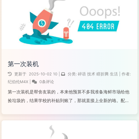
阅读全文...
第一次装机
更新于
2025-10-02
10
|
分类:
碎语
技术
瞎折腾
生活
|
作者:
纪伯伦M4X
|
0条评论
第一次装机是帮舍友装的，本来他预算不多我准备海鲜市场给他
捡垃圾的，结果学校的补贴到账了，那就直接上全新的咯。配置
如图，机箱买的是套装送了俩炫彩风扇；其实多加一百可以上
pcie4.0的硬盘的，可惜舍友刚开始预算不够，再说这个硬盘已
经买回来了，系统盘凑合着用...