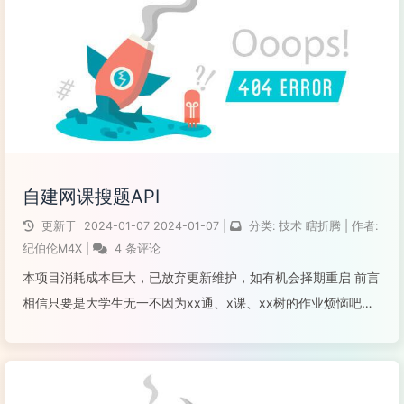
阅读全文...
自建网课搜题API
更新于
2024-01-07
2024-01-07
|
分类:
技术
瞎折腾
|
作者:
纪伯伦M4X
|
4 条评论
本项目消耗成本巨大，已放弃更新维护，如有机会择期重启 前言
相信只要是大学生无一不因为xx通、x课、xx树的作业烦恼吧，
所以开始有大佬与其“对抗”，由此网上诞生了众多做题脚本，油
猴、脚本猫随手一搜都有，但是这些脚本都依赖于搜题题库接
口，接口挂了，脚本的做...