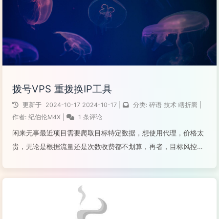
拨号VPS 重拨换IP工具
更新于
2024-10-17
2024-10-17
|
分类:
碎语
技术
瞎折腾
|
作者:
纪伯伦M4X
|
1 条评论
闲来无事最近项目需要爬取目标特定数据，想使用代理，价格太
贵，无论是根据流量还是次数收费都不划算，再者，目标风控措
施不是很严格，所以我选择了一个折中的方案，使用拨号VPS运
行项目，但是如何自动切换IP呢？网上找了一圈，除了断网自动
重拨的脚本工具，似乎没再找...
阅读全文...