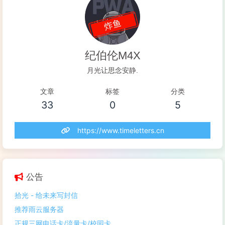
纪伯伦M4X
月光让思念安静.
文章
标签
分类
33
0
5
https://www.timeletters.cn
公告
拾光 - 给未来写封信
推荐雨云服务器
正规三网电话卡/流量卡/校园卡