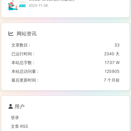
2023-11-28
网站资讯
文章数目 :
33
已运行时间 :
2340 天
本站总字数 :
17.07 W
本站总访问量 :
125905
最后更新时间 :
7 个月前
用户
登录
文章 RSS