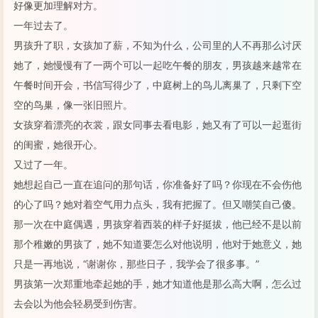
好像更加理解对方。
一年过去了。
男孩升了职，女孩加了薪，不知为什么，公司里的人不再那么讨厌
她了，她慢慢有了一两个可以一起吃午餐的朋友，男孩越来越常在
午餐时间开会，书信写得少了，中庭树上的鸟儿离巢了，只剩下空
空的鸟巢，像一张旧照片。
女孩穿着漂亮的衣裳，跟女同事去看电影，她又有了可以一起逛街
的闺蜜，她很开心。
又过了一年。
她想起自己一直在追问的那句话，你准备好了吗？你现在不会伤他
的心了吗？她对着空气用力点头，我有把握了。但又嘲笑自己傻。
那一次在中庭偶遇，男孩穿着西装的样子好挺拔，他已经不是以前
那个稚嫩的男孩了，她不知道要怎么对他说明，他对于她意义，她
只是一再地说，“谢谢你，那些日子，我学会了很多事。”
男孩第一次郑重地牵起她的手，她才知道他是那么高大啊，怎么过
去会以为他会轻易受到伤害。